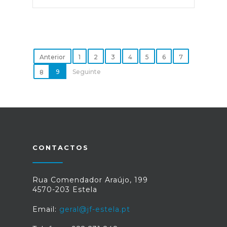
Anterior
1
2
3
4
5
6
7
9
Seguinte
8
CONTACTOS
Rua Comendador Araújo, 199
4570-203 Estela
Email:
geral@jf-estela.pt