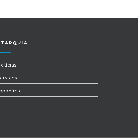
UTARQUIA
otícias
erviços
oponímia