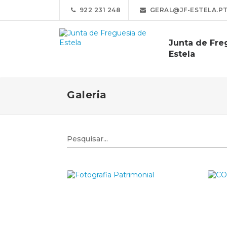
922 231 248
GERAL@JF-ESTELA.P
Junta de Fre
Estela
Galeria