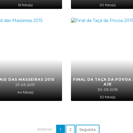
16 foto(s)
20 foto(s)
AID DAS MASSEIRAS 2015
FINAL DA TAÇA DA PÓVOA 
AJE
27-03-2017
30-05-2015
44 foto(s)
32 foto(s)
Anterior
1
2
Seguinte