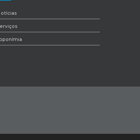
otícias
erviços
oponímia