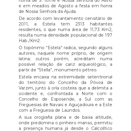
honra de S. Tomé e Nossa Senhora do Alívio
e em meados de Agosto a festa em honra
de Nossa Senhora da Ajuda.
De acordo com levantamento censitário de
2011, a Estela tem 2313 habitantes
residentes, o que numa área de 11,73 Km2,
resulta numa densidade populacional de 197
Hab./Km2.
O topónimo “Estela” radica, segundo alguns
autores, naquele nome próprio, de origem
latina; outros porém, acreditam numa
possível relação de cariz arqueológico, a
partir de “Stella”, monumento pétreo.
Estela encaixa na extremidade setentrional
do território do Concelho da Póvoa de
Varzim, junto à orla costeira que a delimita a
ocidente e, confrontada a Norte com o
Concelho de Esposende, a Sul com as
Freguesias de Navais e Aguçadoura e a Este
com a Freguesia de Laundos.
A sua orografia plana e de baixa altitude,
onde predomina o pinheiro manso, permitiu
a presença humana já desde o Calcolítico