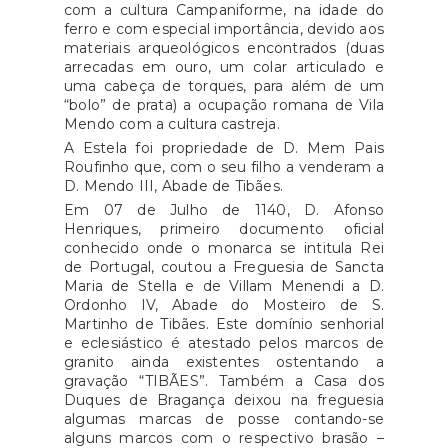
com a cultura Campaniforme, na idade do
ferro e com especial importância, devido aos
materiais arqueológicos encontrados (duas
arrecadas em ouro, um colar articulado e
uma cabeça de torques, para além de um
“bolo” de prata) a ocupação romana de Vila
Mendo com a cultura castreja.
A Estela foi propriedade de D. Mem Pais
Roufinho que, com o seu filho a venderam a
D. Mendo III, Abade de Tibães.
Em 07 de Julho de 1140, D. Afonso
Henriques, primeiro documento oficial
conhecido onde o monarca se intitula Rei
de Portugal, coutou a Freguesia de Sancta
Maria de Stella e de Villam Menendi a D.
Ordonho IV, Abade do Mosteiro de S.
Martinho de Tibães. Este domínio senhorial
e eclesiástico é atestado pelos marcos de
granito ainda existentes ostentando a
gravação “TIBÃES”. Também a Casa dos
Duques de Bragança deixou na freguesia
algumas marcas de posse contando-se
alguns marcos com o respectivo brasão –