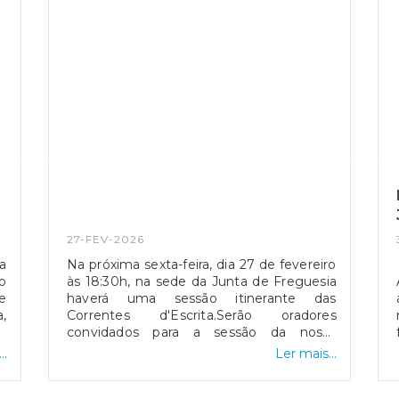
27-FEV-2026
a
Na próxima sexta-feira, dia 27 de fevereiro
o
às 18:30h, na sede da Junta de Freguesia
e
haverá uma sessão itinerante das
,
Correntes d'Escrita.Serão oradores
m
convidados para a sessão da nossa
va
Freguesia, os escritores:• Cláudia Lucas
..
Ler mais...
a
Chéu• José Gardeazabal• Ana Sofia
s
MarçalNão perca o maior festival literário