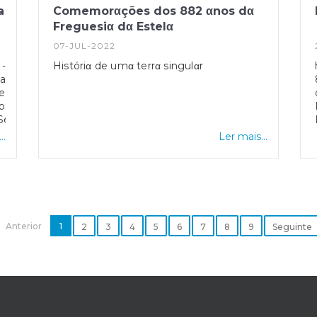
a
Comemorαções dos 882 αnos dα
Freguesiα dα Estelα
07-JUL-2022
 -
Históriα de umα terrα singulαr
a
e
o
LSevGXWS7n7.../viewform...
..
Ler mais...
Anterior
1
2
3
4
5
6
7
8
9
Seguinte