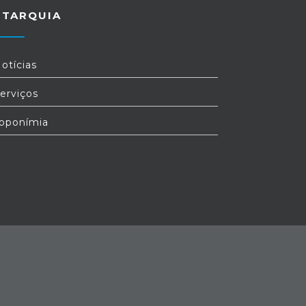
UTARQUIA
otícias
erviços
oponímia