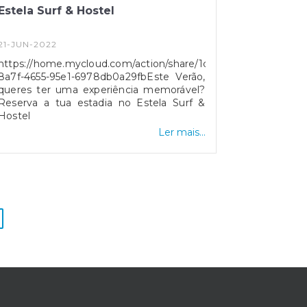
Estela Surf & Hostel
21-JUN-2022
https://home.mycloud.com/action/share/1c61b08a-
8a7f-4655-95e1-6978db0a29fbEste Verão,
queres ter uma experiência memorável?
Reserva a tua estadia no Estela Surf &
Hostel
Ler mais...