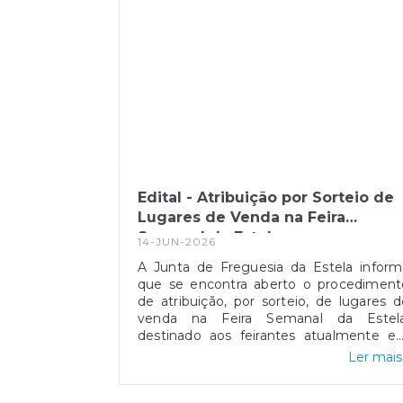
Edital - Atribuição por Sorteio de
Lugares de Venda na Feira
Semanal da Estela
14-JUN-2026
A Junta de Freguesia da Estela inform
que se encontra aberto o procediment
de atribuição, por sorteio, de lugares d
venda na Feira Semanal da Estela
destinado aos feirantes atualmente e
atividade no recinto da feira.Esta iniciati
Ler mais.
tem como objetivo promover um
reorganização interna dos espaço