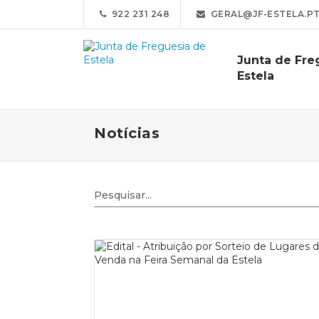
922 231 248
GERAL@JF-ESTELA.P
Junta de Fre
Estela
Notícias