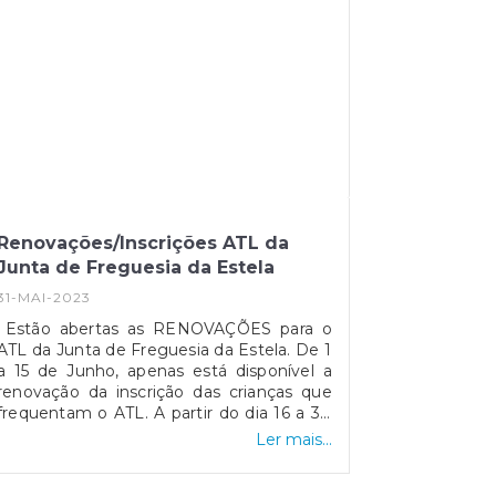
Renovações/Inscrições ATL da
Junta de Freguesia da Estela
31-MAI-2023
Estão abertas as RENOVAÇÕES para o
ATL da Junta de Freguesia da Estela. De 1
a 15 de Junho, apenas está disponível a
renovação da inscrição das crianças que
frequentam o ATL. A partir do dia 16 a 30
de Junho, iremos disponibilizar aqui na
Ler mais...
página o link para as NOVAS
INSCRIÇÕES. No caso de necessitar de