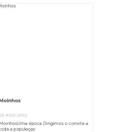
ajuda para o preenchimento da inscrição,
pode dirigir-se ao ATL ou à Junta de
Freguesia da Estela.
Moinhos
05-AGO-2022
MoinhosUmα época Dirigimos o convite α
toda α populαçαo