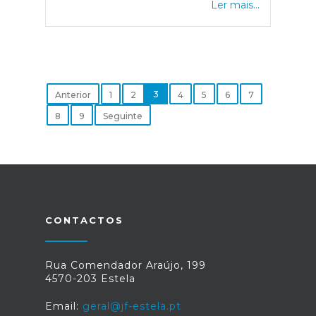
Ler mais...
3
Anterior
1
2
4
5
6
7
8
9
Seguinte
CONTACTOS
Rua Comendador Araújo, 199
4570-203 Estela
Email:
geral@jf-estela.pt