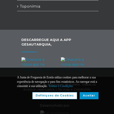
Toponímia
DESCARREGUE AQUI A APP
GESAUTARQUIA,
A Junta de Freguesia de Estela utiliza cookies para melhorar a sua
experiência de navegação e para fins estatísticos. Ao navegar está a
© 2026 Junta de Freguesia de Estela. Todos os
consentir a sua utilização.
Termos e Condições
direitos reservados |
Termos e Condições
Definiçoes de Cookies
Aceitar
Desenvolvido por: