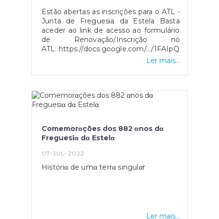
Estão abertas as inscrições para o ATL -
Junta de Freguesia da Estela Basta
aceder ao link de acesso ao formulário
de Renovação/Inscrição no
ATL: https://docs.google.com/.../1FAIpQLSevGXWS7
Ler mais...
Comemorαções dos 882 αnos dα
Freguesiα dα Estelα
07-JUL-2022
Históriα de umα terrα singulαr
Ler mais...