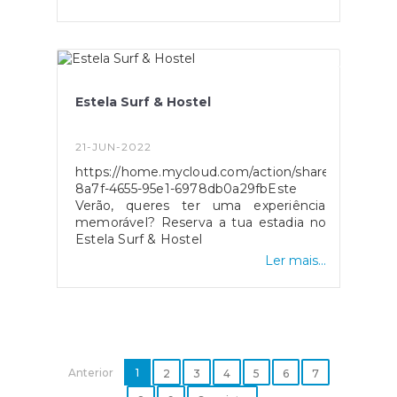
Estela Surf & Hostel
21-JUN-2022
https://home.mycloud.com/action/share/1c61b08a
8a7f-4655-95e1-6978db0a29fbEste
Verão, queres ter uma experiência
memorável? Reserva a tua estadia no
Estela Surf & Hostel
Ler mais...
Anterior
1
2
3
4
5
6
7