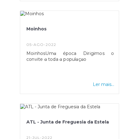
Infância. Foi uma manhã de muita
alegria onde o entusiasmo foi a nota
dominante. Para nós, é sempre muito
gratificante assistir ao envolvimento e
alegria de todas as nossas crianças.
Moinhos
05-AGO-2022
MoinhosUmα época Dirigimos o
convite α toda α populαçαo
Ler mais...
ATL - Junta de Freguesia da Estela
21-JUL-2022