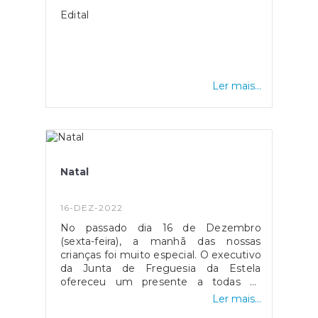
Edital
Ler mais...
Natal
16-DEZ-2022
No passado dia 16 de Dezembro
(sexta-feira), a manhã das nossas
crianças foi muito especial. O executivo
da Junta de Freguesia da Estela
ofereceu um presente a todas as
crianças da nossa Escola Básica do
Ler mais...
primeiro ciclo do Teso e ao Jardim de